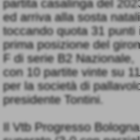
partita casalinga del 202
ed arriva alla sosta natal
toccando quota 31 punti 
prima posizione del giro
F di serie B2 Nazionale,
con 10 partite vinte su 1
per la società di pallavol
presidente Tontini.
Il Vtb Progresso Bologna