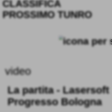
CLASSIFICA
PROSSIMO TUNRO
video
La partita - Lasersof
Progresso Bologna