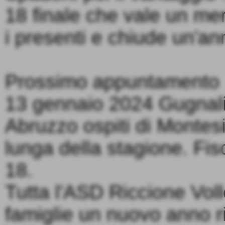
18 finale che vale un meri
i presenti e chiude un'an
Prossimo appuntamento fi
13 gennaio 2024 Gugnal
Abruzzo ospiti di Montesi
lunga della stagione. Fisc
18.
Tutta l'ASD Riccione Voll
famiglie un nuovo anno ri