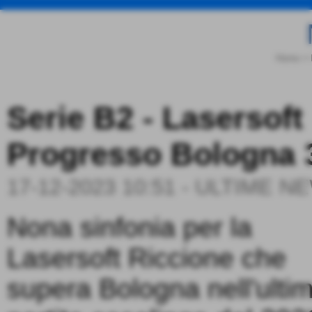
Home
>
Serie B2 - Lasersoft
Progresso Bologna 
17-12-2023 10:51
-
ULTIME N
Nona sinfonia per la
Lasersoft Riccione che
supera Bologna nell'ulti