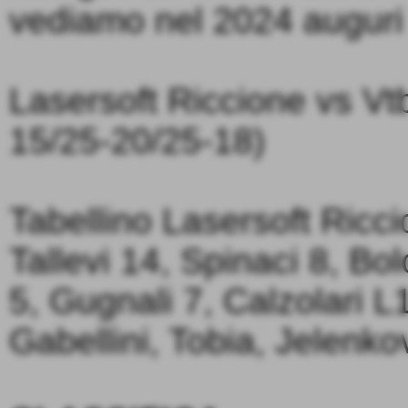
vediamo nel 2024 auguri a
Lasersoft Riccione vs Vt
15/25-20/25-18)
Tabellino Lasersoft Ricci
Tallevi 14, Spinaci 8, B
5, Gugnali 7, Calzolari L1
Gabellini, Tobia, Jelenko