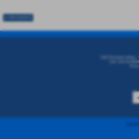
⬅ PRECEDENTE
ASD Riccione Volley - 
Cell. 333.8146680
P.iva
Realizzaz