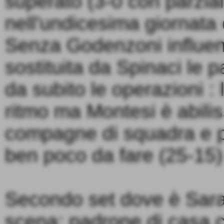
superato (3-0 con parzial
nell'undicesima giornata
Senza Godenzoni influen
sostituita da Spinaci le
da subito le operazioni : 
ritmo ma Montesi è abilis
compagne di squadra e pe
ben poco da fare (25-15)
Secondo set dove è Sara
scena: padrone di casa c