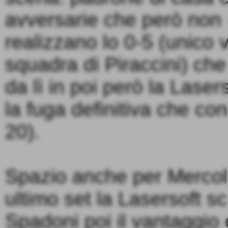
avversarie che però non 
realizzano lo 0-5 (unico 
squadra di Piraccini) che 
da lì in poi però la Laser
la fuga definitiva che co
20).
Spazio anche per Mercolin
ultimo set la Lasersoft s
Spadoni poi il vantaggio 