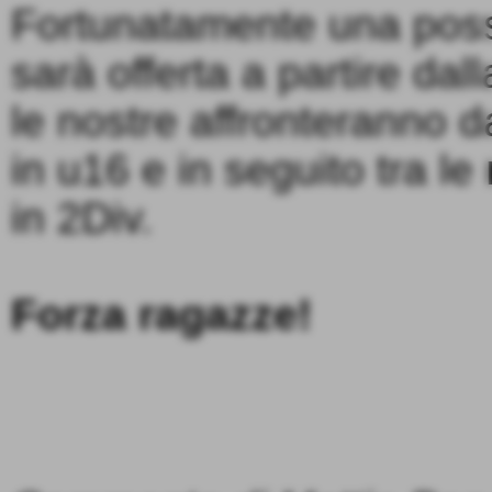
Fortunatamente una possib
sarà offerta a partire da
le nostre affronteranno d
in u16 e in seguito tra l
in 2Div.
Forza ragazze!