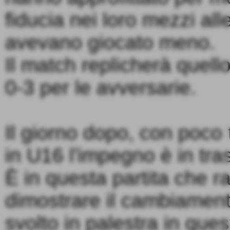
fiducia nei loro mezzi al
avevano giocato meno.
Il match replicherà quello
0-3 per le avversarie.
Il giorno dopo, con poco 
in U16 l'impegno è in tra
È in questa partita che 
dimostrare il cambiament
svolto in palestra in ques