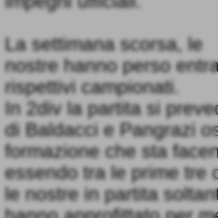
impegni ufficiali.
La settimana scorsa, le
nostre hanno perso entr
rispettivi campionati.
In 2div la partita si pre
di Baldacci e Pangrazi o
formazione che sta face
essendo tra le prime tre d
le nostre in partita solta
hanno approfittato per m