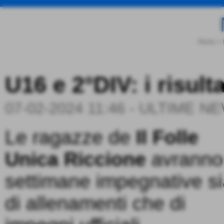
Home
>
U16 e 2°DIV: i risult
07-02-2024 11:46
-
ULTIME N
Le ragazze de
Il Folle
Unica Riccione
avranno
settimane impegnative s
di allenamenti che di