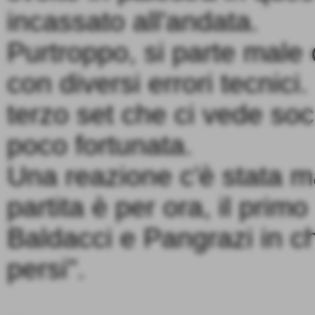
incassato all'andata.
Purtroppo, si parte male c
con diversi errori tecnici
terzo set che ci vede s
poco fortunata.
Una reazione c'è stata m
partita è per ora, il prim
Baldacci e Pangrazi in c
persi".