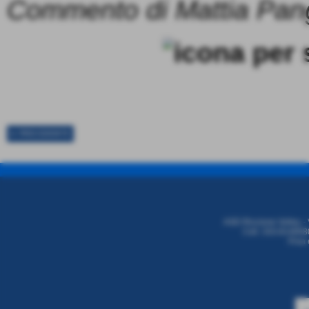
Commento di Mattia Pan
⬅ PRECEDENTE
ASD Riccione Volley - 
Cell. 333.8146680
P.iva