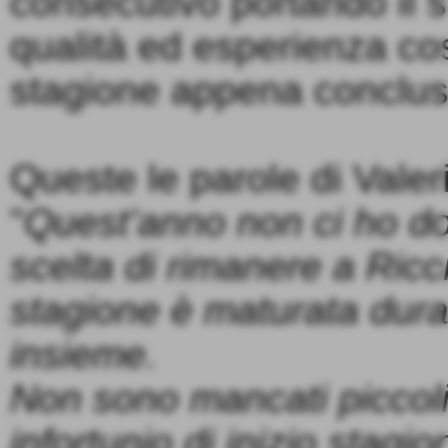
consecutivo portando il 
qualità ed esperienza co
stagione appena conclus
Queste le parole di Valer
"
Quest’anno non ci ho do
scelta di rimanere a Ric
stagione è maturata dura
insieme.
Non sono mancati piccoli 
infortunio di inizio stag