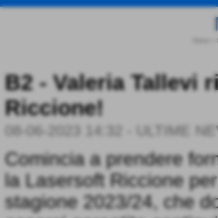
Home
>
B2 - Valeria Tallevi 
Riccione!
08-06-2023 14:32
-
ULTIME N
Comincia a prendere fo
la Lasersoft Riccione per
stagione 2023/24, che d