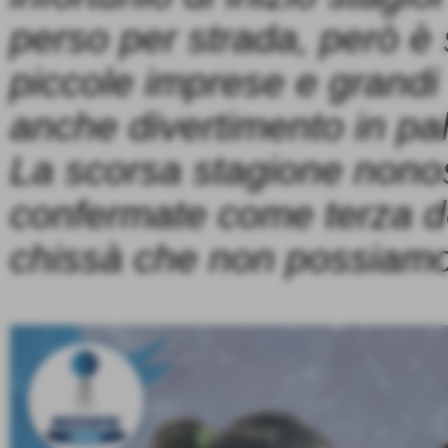
perso per strada, però è
piccole imprese e grandi
anche divertimento in pal
La scorsa stagione nonos
confermate come terza de
chissà che non possiamo