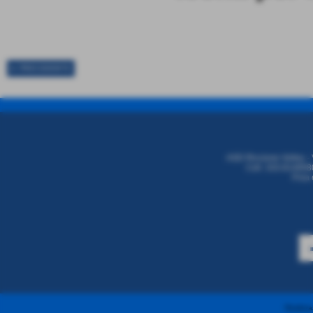
⬅ PRECEDENTE
ASD Riccione Volley - 
Cell. 333.8146680
P.iva
Realizzaz