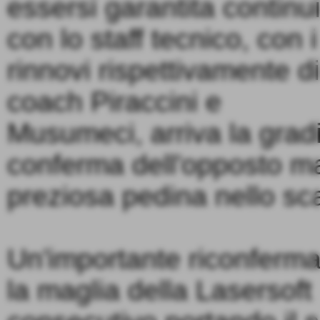
essersi garantita continu
con lo staff tecnico, con i
rinnovi rispettivamente di
coach Piraccini e
Musumeci, arriva la grad
conferma dell'opposto ma
preziosa pedina nello sc
Un'importante riconferma 
la maglia della Lasersoft