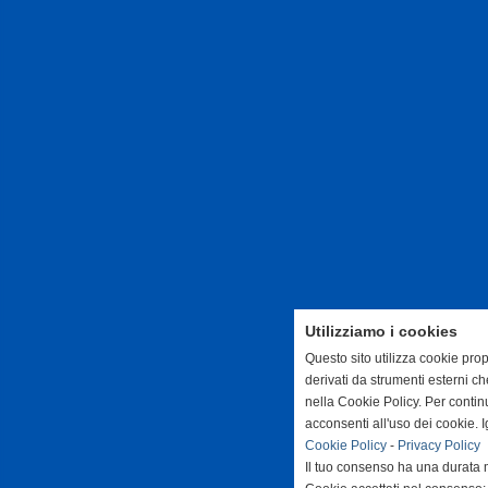
Utilizziamo i cookies
Questo sito utilizza cookie prop
derivati da strumenti esterni c
nella Cookie Policy. Per conti
acconsenti all'uso dei cookie. 
Cookie Policy
-
Privacy Policy
Il tuo consenso ha una durata 