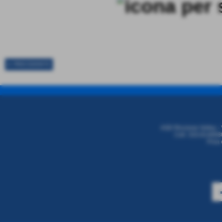
⬅ PRECEDENTE
ASD Riccione Volley - 
Cell. 333.8146680
P.iva