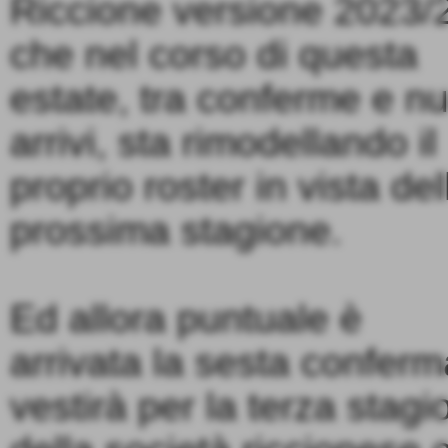
Riccione versione 2023/
che nel corso di questa
estate, tra conferme e nu
arrivi, sta rimodellando il
proprio roster in vista del
prossima stagione.
Ed allora puntuale è
arrivata la sesta conferm
vestirà per la terza stag