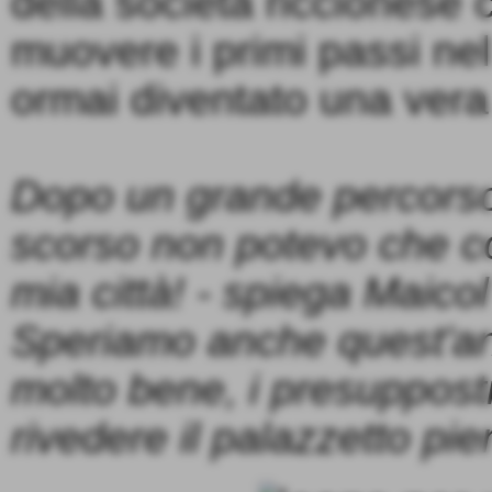
della società riccionese c
muovere i primi passi nel
ormai diventato una vera
Dopo un grande percorso
scorso non potevo che co
mia città! - spiega Maico
Speriamo anche quest'ann
molto bene, i presupposti
rivedere il palazzetto pie