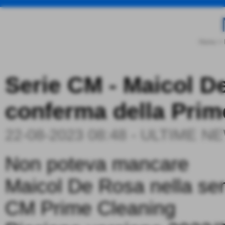
Home
>
Serie CM - Maicol De
conferma della Prim
22-08-2023 08:48
-
ULTIME N
Non poteva mancare
Maicol De Rosa nella ser
CM Prime Cleaning