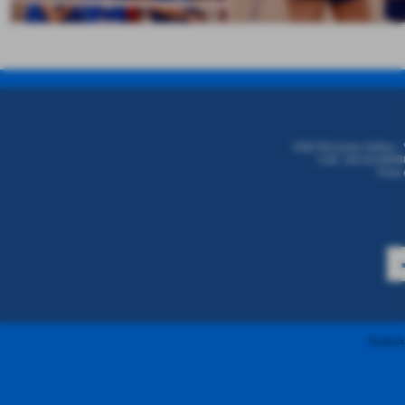
Invia
ASD Riccione Volley - 
Cell. 333.8146680
P.iva
Realizzaz