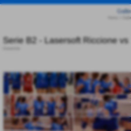
Galle
Home
>
Gall
Serie B2 - Lasersoft Riccione vs
Generiche