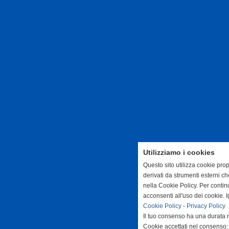
Utilizziamo i cookies
Questo sito utilizza cookie prop
derivati da strumenti esterni c
nella Cookie Policy. Per conti
acconsenti all'uso dei cookie. 
Cookie Policy
-
Privacy Policy
Il tuo consenso ha una durata 
Cookie accettati nel consenso