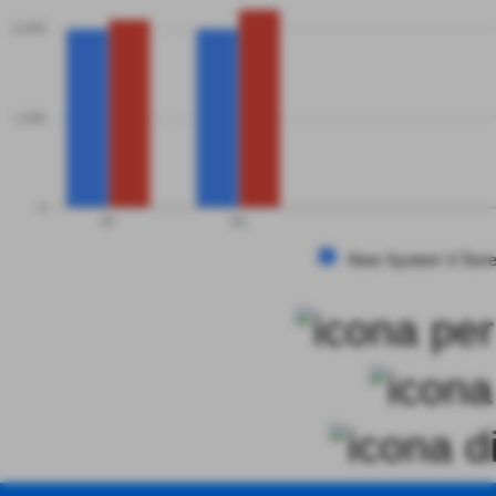
2,000
1,000
0
PF
PS
New System V.Torre