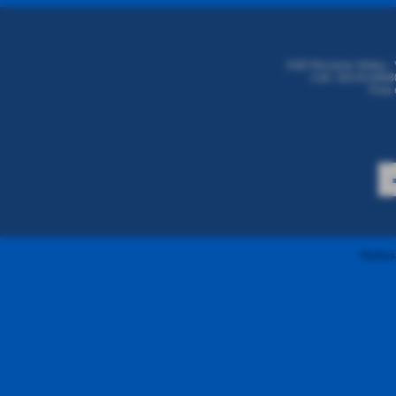
ASD Riccione Volley - 
Cell. 333.8146680
P.iva
Realizzaz