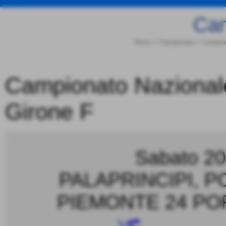
Cam
Home
>
Campionato
>
Campion
Campionato Nazionale
Girone F
Sabato 20
PALAPRINCIPI, P
PIEMONTE 24 PO