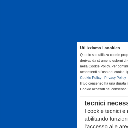
Utilizziamo i cookies
Questo sito utilizza cookie prop
derivati da strumenti esterni c
nella Cookie Policy. Per conti
acconsenti all'uso dei cookie. 
Cookie Policy
-
Privacy Policy
Il tuo consenso ha una durata 
Cookie accettati nel consenso
tecnici neces
I cookie tecnici e
abilitando funzio
l'accesso alle are