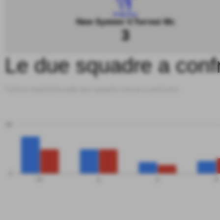
New System V.Torresi Mc
3
Le due squadre a conf
Tutte le statistiche sulle due squadre messe a confronto
50
0
PT
G
V
P